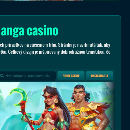
nanga casino
ích prírastkov na súčasnom trhu. Stránka je navrhnutá tak, aby
sťou. Celkový dizajn je inšpirovaný dobrodružnou tematikou, čo